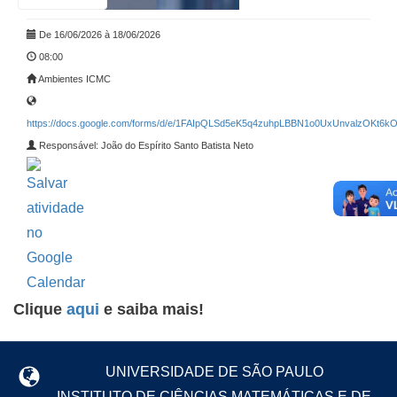
De 16/06/2026 à 18/06/2026
08:00
Ambientes ICMC
https://docs.google.com/forms/d/e/1FAIpQLSd5eK5q4zuhpLBBN1o0UxUnvalzOKt6kO
Responsável: João do Espírito Santo Batista Neto
Clique
aqui
e saiba mais!
UNIVERSIDADE DE SÃO PAULO
INSTITUTO DE CIÊNCIAS MATEMÁTICAS E DE