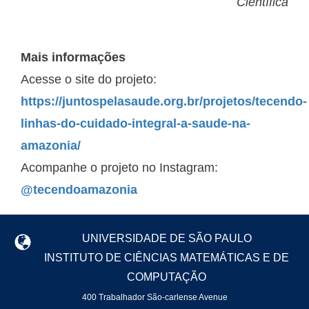
Científica
Mais informações
Acesse o site do projeto:
https://juntospelasaude.org.br/projetos/tecendo-
linhas-do-cuidado-integral-a-saude-na-
amazonia/
Acompanhe o projeto no Instagram:
@tecendoamazonia
UNIVERSIDADE DE SÃO PAULO
INSTITUTO DE CIÊNCIAS MATEMÁTICAS E DE
COMPUTAÇÃO
400 Trabalhador São-carlense Avenue