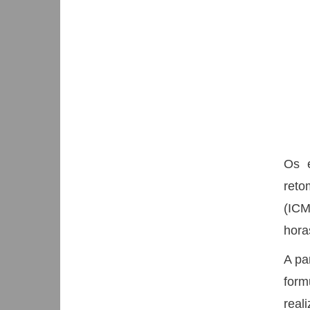
Os e
reto
(ICM
hora
A pa
form
real