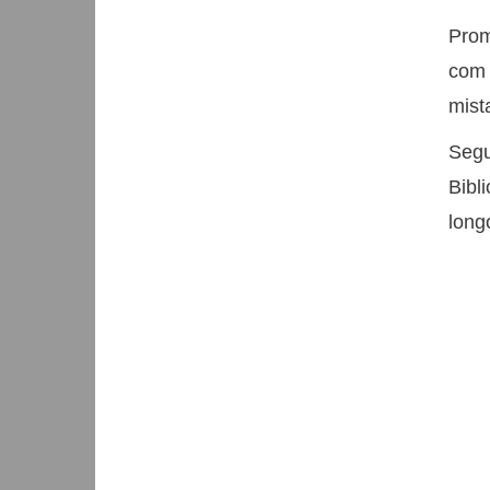
Pro
com 
mist
Segu
Bibl
long