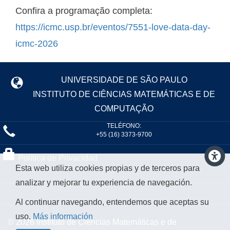
Confira a programação completa:
https://icmc.usp.br/eventos/7551-love-data-day-
icmc-2026
UNIVERSIDADE DE SÃO PAULO
INSTITUTO DE CIÊNCIAS MATEMÁTICAS E DE
COMPUTAÇÃO
TELÉFONO:
+55 (16) 3373-9700
Política de Privacidad
Esta web utiliza cookies propias y de terceros para
analizar y mejorar tu experiencia de navegación.
Al continuar navegando, entendemos que aceptas su
uso.
Más información
© 2026 Instituto de Ciências Matemáticas e de