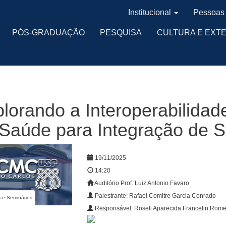
Institucional
Pessoas
PÓS-GRADUAÇÃO
PESQUISA
CULTURA E EXT
lorando a Interoperabilida
Saúde para Integração de 
19/11/2025
14:20
Auditório Prof. Luiz Antonio Favaro
Palestrante: Rafael Comitre Garcia Conrado
s e Seminários
Responsável: Roseli Aparecida Francelin Rom