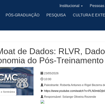
Institucional
Pessoas
PÓS-GRADUAÇÃO
PESQUISA
CULTURA E EXT
oat de Dados: RLVR, Dados
onomia do Pós-Treinamento
23/05/2026
10:00
Palestrante: Roberta Antunes e Rigel Bezerra 
https://www.youtube.com/watch?v=PLN0mbDj
s e Seminários
Responsável: Solange Oliveira Rezende