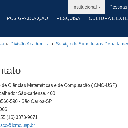
Institucional
Pessoas
PÓS-GRADUAÇÃO
PESQUISA
CULTURA E EXT
va
Divisão Acadêmica
Serviço de Suporte aos Departame
ntato
uto de Ciências Matemáticas e de Computação (ICMC-USP)
balhador São-carlense, 400
566-590 - São Carlos-SP
-006
+55 (16) 3373-9671
:
scc@icmc.usp.br