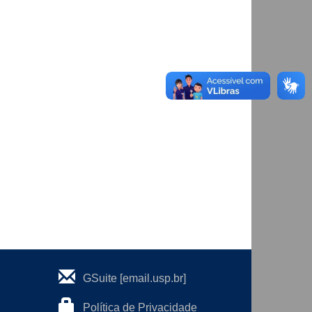
GSuite [email.usp.br]
Política de Privacidade