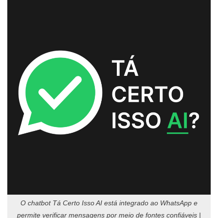
O chatbot Tá Certo Isso AI está integrado ao WhatsApp e
permite verificar mensagens por meio de fontes confiáveis |