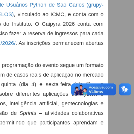
e Usuários Python de São Carlos (grupy-
ELOS)
, vinculado ao ICMC, e conta com o
do Instituto. O Caipyra 2026 conta com
eciso fazer a reserva de ingressos para cada
a/2026/
.
As inscrições permanecem abertas
a programação do evento segue um formato
além de casos reais de aplicação no mercado
uinta (dia 4) e sexta-feira (dia 5) – a
 sobre diferentes aplicações de
Python
e
 inteligência artificial, geotecnologias e
ssão de
Sprints
– atividades colaborativas
permitindo que participantes aprendam e