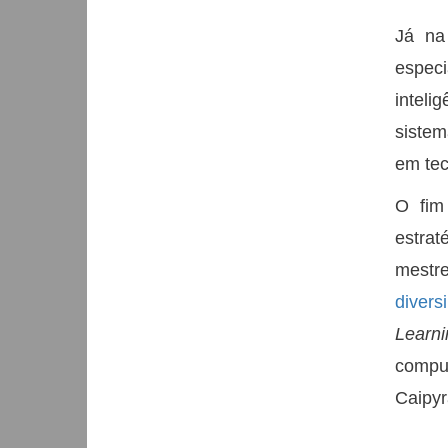
Já na
espec
inteli
siste
em tecn
O fim
estra
mestre
divers
Learn
compu
Caipyr