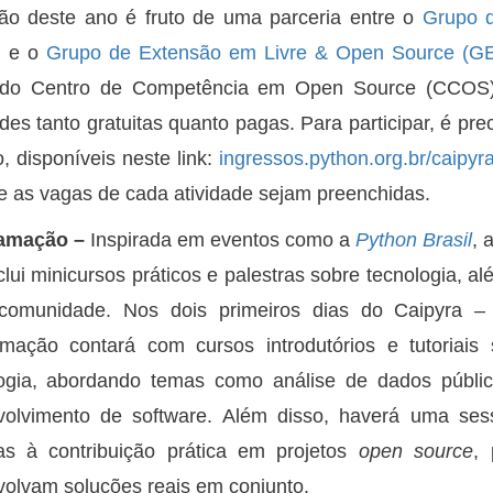
ão deste ano é fruto de uma parceria entre o
Grupo d
)
e o
Grupo de Extensão em Livre & Open Source (G
 do Centro de Competência em Open Source (CCOS) 
ades tanto gratuitas quanto pagas. Para participar, é pr
, disponíveis neste link:
ingressos.python.org.br/caipyr
e as vagas de cada atividade sejam preenchidas.
amação –
Inspirada em eventos como a
Python Brasil
, 
clui minicursos práticos e palestras sobre tecnologia, 
comunidade. Nos dois primeiros dias do Caipyra – q
mação contará com cursos introdutórios e tutoriais
ogia, abordando temas como análise de dados públicos,
volvimento de software. Além disso, haverá uma se
as à contribuição prática em projetos
open source
, 
olvam soluções reais em conjunto.