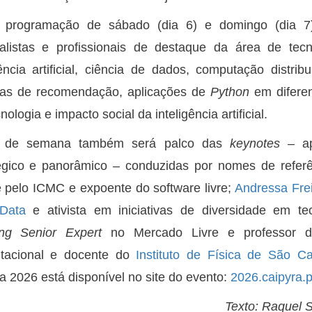
 programação de sábado (dia 6) e domingo (dia 7),
ialistas e profissionais de destaque da área de te
gência artificial, ciência de dados, computação distri
mas de recomendação, aplicações de
Python
em difere
ologia e impacto social da inteligência artificial.
 de semana também será palco das
keynotes
– apr
tégico e panorâmico – conduzidas por nomes de refe
 pelo ICMC e expoente do software livre;
Andressa Fre
iData
e ativista em iniciativas de diversidade em te
ing Senior Expert
no Mercado Livre e professor
tacional e docente do
Instituto de Física de São Ca
a 2026 está disponível no site do evento:
2026.caipyra.p
Texto: Raquel 