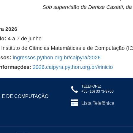
Sob supervisão de Denise Casatti, 
ra 2026
do:
4 a 7 de junho
:
Instituto de Ciências Matemáticas e de Computação (
ssos:
ingressos.python.org.br/caipyra/2026
informações:
2026.caipyra.python.org.br/#inicio
TELEFONE:
+55 (16) 3373-9700
S E DE COMPUTAÇÃO
Lista Telefônica