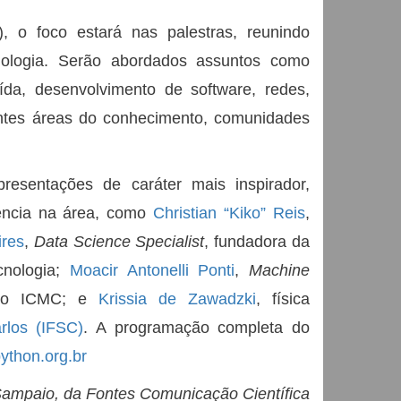
 o foco estará nas palestras, reunindo
cnologia. Serão abordados assuntos como
buída, desenvolvimento de software, redes,
ntes áreas do conhecimento, comunidades
esentações de caráter mais inspirador,
rência na área, como
Christian “Kiko” Reis
,
ires
,
Data Science Specialist
, fundadora da
cnologia;
Moacir Antonelli Ponti
,
Machine
 do ICMC; e
Krissia de Zawadzki
, física
rlos (IFSC)
. A programação completa do
ython.org.br
Sampaio, da Fontes Comunicação Científica