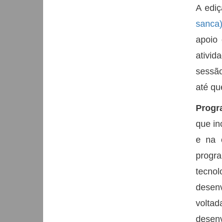
A ediç
sanca
apoio
ativid
sessão
até qu
Progr
que in
e na 
progra
tecnol
desen
voltad
desenv