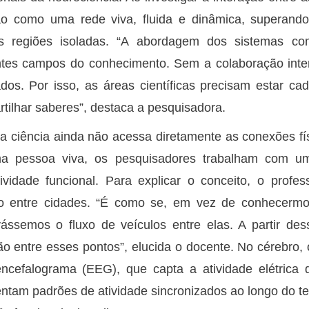
ão como uma rede viva, fluida e dinâmica, superand
s regiões isoladas. “A abordagem dos sistemas com
ntes campos do conhecimento. Sem a colaboração interdi
ados. Por isso, as áreas científicas precisam estar c
tilhar saberes”, destaca a pesquisadora.
 ciência ainda não acessa diretamente as conexões fí
a pessoa viva, os pesquisadores trabalham com u
ividade funcional. Para explicar o conceito, o profes
to entre cidades. “É como se, em vez de conhecermos
ássemos o fluxo de veículos entre elas. A partir des
o entre esses pontos”, elucida o docente. No cérebro
encefalograma (EEG), que capta a atividade elétrica
ntam padrões de atividade sincronizados ao longo do 