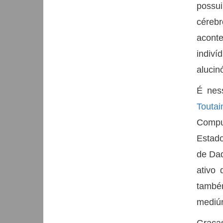
possui
cérebr
acont
indiv
alucin
É nes
Toutai
Compu
Estad
de Dad
ativo 
també
mediún