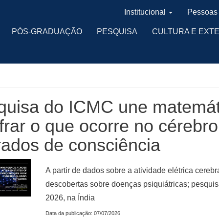
Institucional
Pessoas
PÓS-GRADUAÇÃO
PESQUISA
CULTURA E EXT
quisa do ICMC une matemáti
frar o que ocorre no cérebr
rados de consciência
A partir de dados sobre a atividade elétrica cereb
descobertas sobre doenças psiquiátricas; pesqu
2026, na Índia
Data da publicação: 07/07/2026