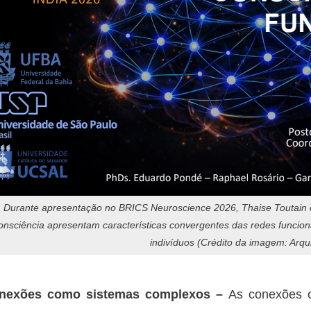
Durante apresentação no BRICS Neuroscience 2026, Thaise Toutain en
onsciência apresentam características convergentes das redes funcion
indivíduos (Crédito da imagem: Arqu
nexões como sistemas complexos –
As conexões 