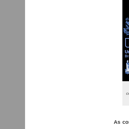
c
As co