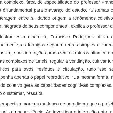
a complexo, área de especialidade do professor Fran
a é fundamental para o avanço do estudo. “Sistemas 
nteragem entre si, dando origem a fenômenos coleti
e integrada de seus componentes”, explica o professor 
lustrar essa dinâmica, Francisco Rodrigues utiliza
dualmente, as formigas seguem regras simples e care
assim, suas interações produzem estruturas altamente o
as complexos de túneis, regular a ventilação, cultivar 
ficos para ovos, resíduos e circulação, tudo isso 
enha apenas o papel reprodutivo. “Da mesma forma, n
ado coletivo gera as capacidades cognitivas complexa
o o sistema”, ressalta.
erspectiva marca a mudança de paradigma que o projet
ionais da neurociência. Ao investigar a interação entre a