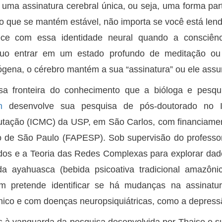
 uma assinatura cerebral única, ou seja, uma forma par
o que se mantém estável, não importa se você está len
ece com essa identidade neural quando a consciên
íduo entrar em um estado profundo de meditação ou 
ógena, o cérebro mantém a sua “assinatura” ou ele as
sa fronteira do conhecimento que a bióloga e pesq
n
desenvolve sua pesquisa de pós-doutorado no In
tação (ICMC) da USP, em São Carlos, com financiame
o de São Paulo (FAPESP). Sob supervisão do profess
os e a Teoria das Redes Complexas para explorar dado
da ayahuasca (bebida psicoativa tradicional amazôni
m pretende identificar se há mudanças na assinatur
ico e com doenças neuropsiquiátricas, como a depress