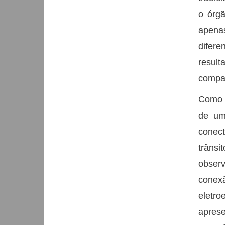
o órg
apena
difere
result
compar
Como a
de um
conect
trânsi
observ
conexã
eletro
aprese