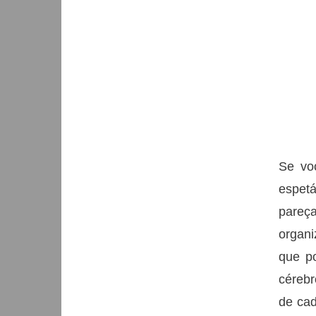
Se vo
espetá
pareç
organi
que po
cérebr
de cad