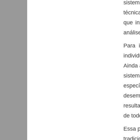
sistem
técnic
que i
anális
Para i
indivi
Ainda 
sistem
especí
desemp
result
de tod
Essa p
tradic