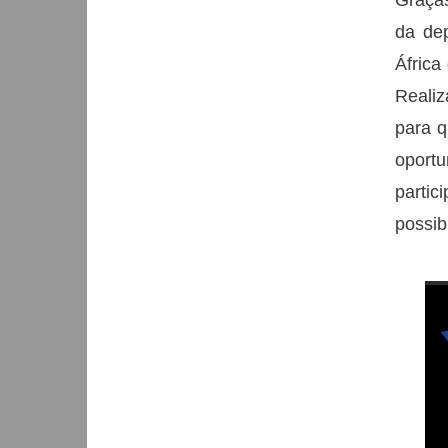
Graças
da dep
África
Realiz
para q
oport
partic
possib