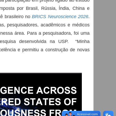
a participação em projeto ligado ao estudo
posta por Brasil, Rússia, Índia, China e
tê brasileiro no
BRICS Neuroscience 2026
.
stas, pesquisadores, acadêmicos e médicos
nessa área. Para a pesquisadora, foi uma
a pesquisa desenvolvida na USP. “Minha
celência e permitiu a construção de novas