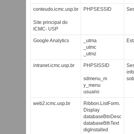
conteudo.icmc.usp.br
PHPSESSID
Se
Site principal do
ICMC- USP
Google Analytics
_utma
Est
_utmc
_utmz
intranet.icmc.usp.br
PHPSISSID
Se
inf
sdmenu_m
sob
y_menu
usuario
web2.icmc.usp.br
Ribbon.ListForm.
Display
databaseBtnDesc
databaseBthText
digInstalled