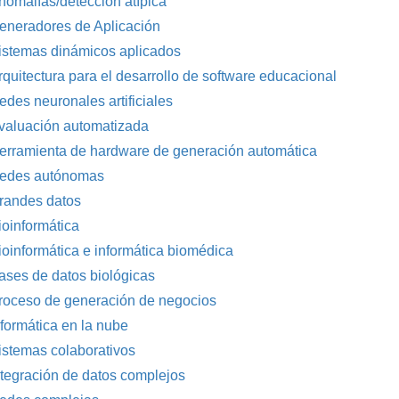
nomalías/detección atípica
eneradores de Aplicación
istemas dinámicos aplicados
rquitectura para el desarrollo de software educacional
edes neuronales artificiales
valuación automatizada
erramienta de hardware de generación automática
edes autónomas
randes datos
ioinformática
ioinformática e informática biomédica
ases de datos biológicas
roceso de generación de negocios
nformática en la nube
istemas colaborativos
ntegración de datos complejos