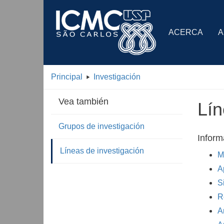
ACERCA
A
Principal
Investigación
Vea también
Lín
Grupos de investigación
Inform
Líneas de investigación
M
A
S
R
A