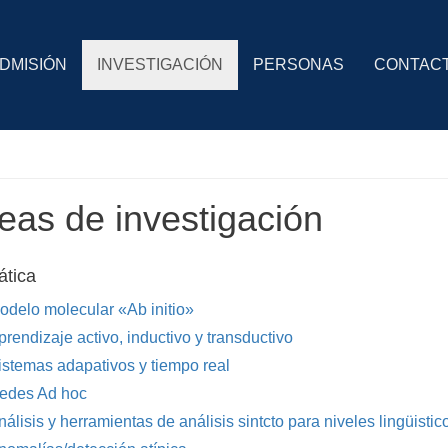
DMISIÓN
INVESTIGACIÓN
PERSONAS
CONTAC
eas de investigación
ática
odelo molecular «Ab initio»
prendizaje activo, inductivo y transductivo
istemas adapativos y tiempo real
edes Ad hoc
nálisis y herramientas de análisis sintcto para niveles lingüistic