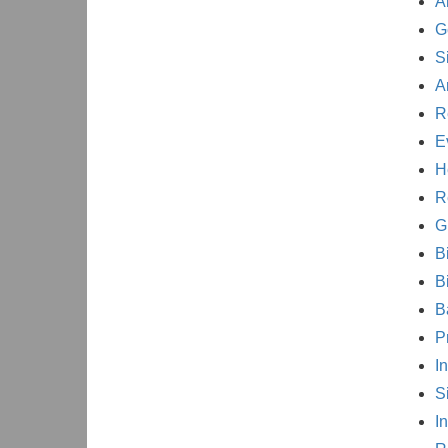
A
G
S
A
R
E
H
R
G
B
B
B
P
I
S
I