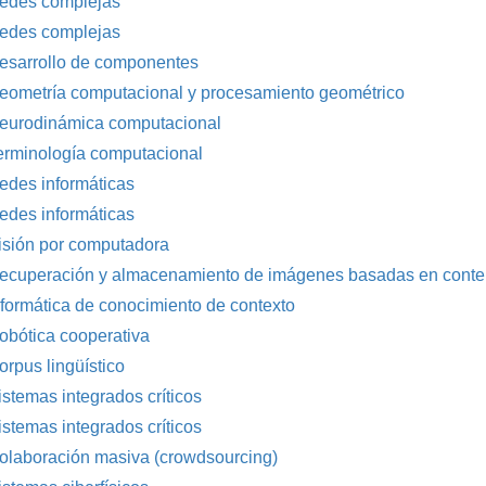
edes complejas
edes complejas
esarrollo de componentes
eometría computacional y procesamiento geométrico
eurodinámica computacional
erminología computacional
edes informáticas
edes informáticas
isión por computadora
ecuperación y almacenamiento de imágenes basadas en conte
nformática de conocimiento de contexto
obótica cooperativa
orpus lingüístico
istemas integrados críticos
istemas integrados críticos
olaboración masiva (crowdsourcing)