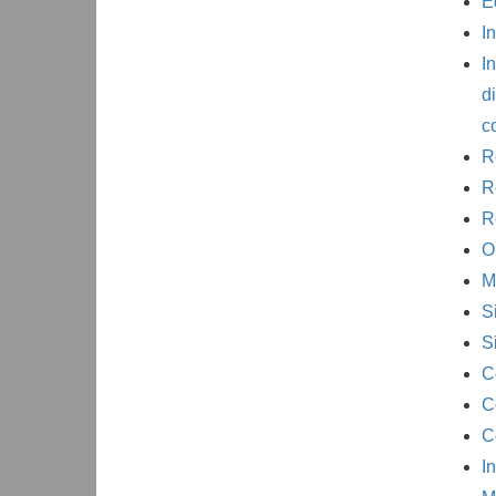
E
I
I
d
c
R
R
R
O
M
S
S
C
C
C
I