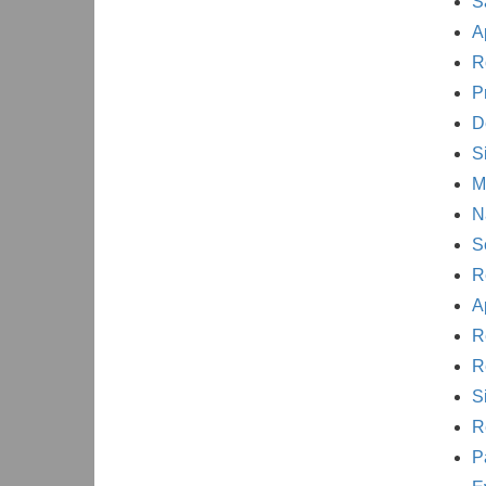
S
A
R
P
D
S
M
N
S
R
A
R
R
S
R
P