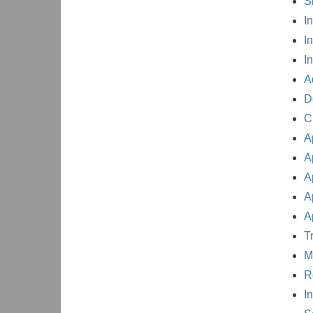
S
In
I
I
A
D
C
A
A
A
A
A
T
M
R
I