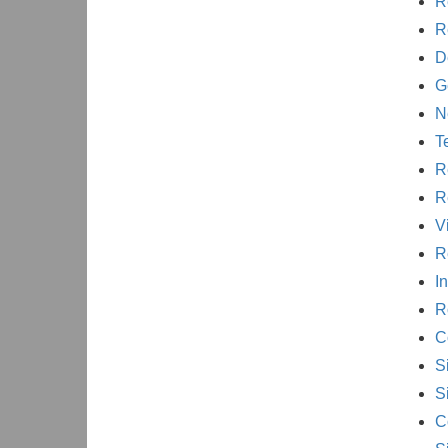
R
R
D
G
N
T
R
R
V
R
I
R
C
S
S
C