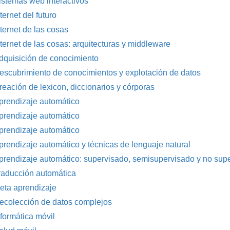
istemas web interactivos
ternet del futuro
nternet de las cosas
nternet de las cosas: arquitecturas y middleware
dquisición de conocimiento
escubrimiento de conocimientos y explotación de datos
reación de lexicon, diccionarios y córporas
prendizaje automático
prendizaje automático
prendizaje automático
prendizaje automático y técnicas de lenguaje natural
prendizaje automático: supervisado, semisupervisado y no sup
raducción automática
eta aprendizaje
ecolección de datos complejos
nformática móvil