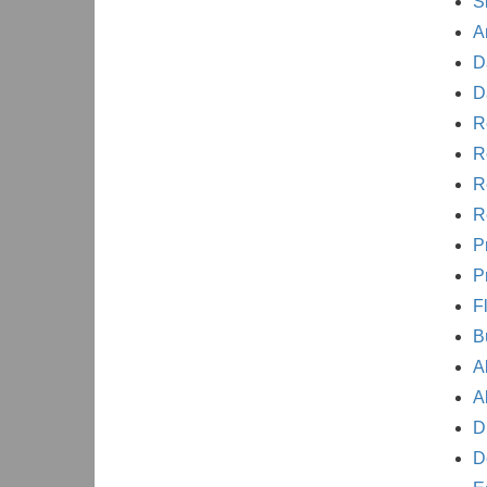
S
A
D
D
R
R
R
R
P
P
F
B
A
A
D
D