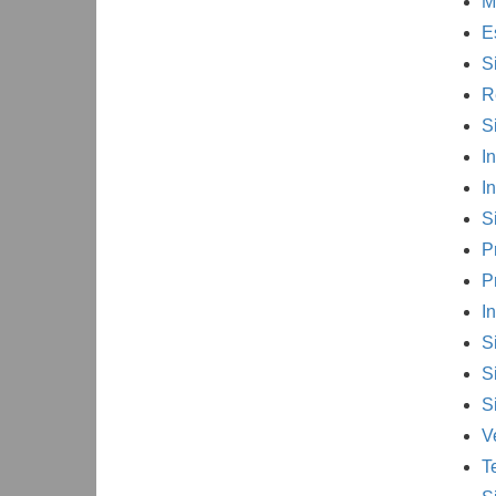
M
E
S
R
S
I
I
S
P
P
I
S
S
S
V
Te