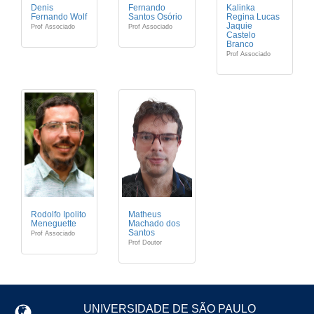
Denis
Fernando
Kalinka
Fernando Wolf
Santos Osório
Regina Lucas
Jaquie
Prof Associado
Prof Associado
Castelo
Branco
Prof Associado
Rodolfo Ipolito
Matheus
Meneguette
Machado dos
Santos
Prof Associado
Prof Doutor
UNIVERSIDADE DE SÃO PAULO