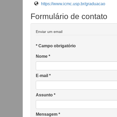
https://www.icmc.usp.br/graduacao
Formulário de contato
Enviar um email
*
Campo obrigatório
Nome
*
E-mail
*
Assunto
*
Mensagem
*