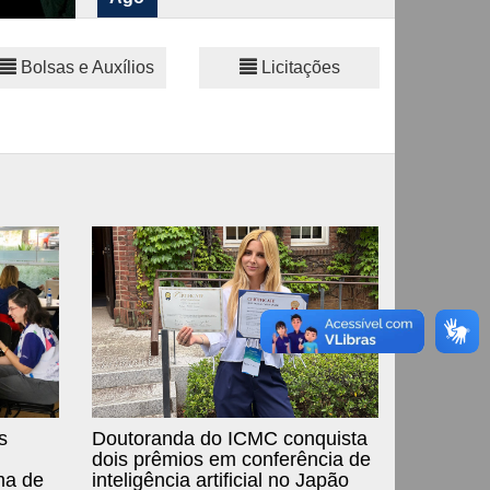
Colação de Grau (2º
Bolsas e Auxílios
Licitações
14
Semestre)
Ago
s
Doutoranda do ICMC conquista
dois prêmios em conferência de
ma de
inteligência artificial no Japão