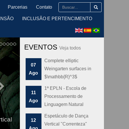
Parcerias
Contato
ENSÃO
INCLUSÃO E PERTENCIMENTO
EVENTOS
Veja todos
Complete elliptic
07
Weingarten surfaces in
Ago
$\mathbb{R}^3$
1ª EPLN - Escola de
11
Processamento de
Ago
Linguagem Natural
Espetáculo de Dança
tical
12
Vertical "Correnteza"
Ago