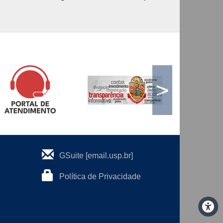
>
GSuite [email.usp.br]
Política de Privacidade