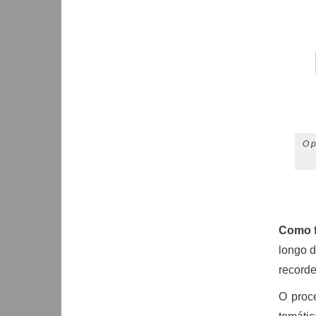
O p
Como f
longo d
recorde
O proc