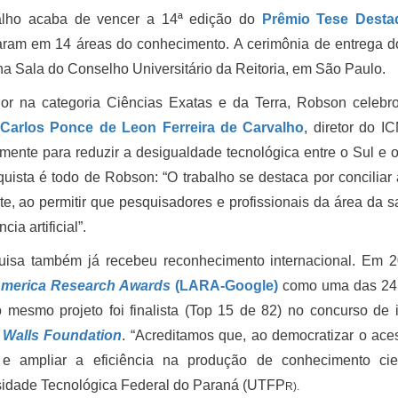
alho acaba de vencer a 14ª edição do
Prêmio Tese Dest
aram em 14 áreas do conhecimento. A cerimônia de entrega do
na Sala do Conselho Universitário da Reitoria, em São Paulo.
or na categoria Ciências Exatas e da Terra, Robson celebrou
Carlos Ponce de Leon Ferreira de Carvalho
, diretor do 
mente para reduzir a desigualdade tecnológica entre o Sul e o
uista é todo de Robson: “O trabalho se destaca por conciliar 
te, ao permitir que pesquisadores e profissionais da área da 
ncia artificial”.
uisa também já recebeu reconhecimento internacional. Em 20
America Research Awards
(LARA-Google)
como uma das 24 i
 mesmo projeto foi finalista (Top 15 de 82) no concurso de
g Walls Foundation
. “Acreditamos que, ao democratizar o ace
 e ampliar a eficiência na produção de conhecimento cie
sidade Tecnológica Federal do Paraná (UTFP
R).