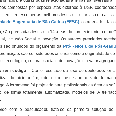
a principal e outras duas relacionadas a temas transversais a
ões compostas por especialistas externos à USP, coordenada
o hercúleo escolher as melhores teses entre tantas com altíss
ola de Engenharia de São Carlos (EESC)
, coordenador da co
, são premiadas teses em 14 áreas do conhecimento, como Ci
al, Inclusão Social e Inovação. Os autores premiados receb
os são oriundos do orçamento da
Pró-Reitoria de Pós-Grad
premiação, são considerados critérios como a originalidade do
ico, tecnológico, cultural, social e de inovação e o valor agrega
A sem código –
Como resultado da tese de doutorado, foi c
izar, do início ao fim, todo o pipeline de aprendizado de máq
go. A ferramenta foi projetada para profissionais da área da s
o, de forma totalmente automatizada, modelos de IA treinad
.
rdo com o pesquisador, trata-se da primeira solução do 