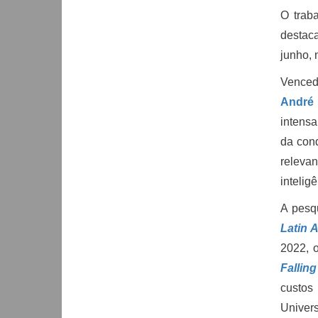
O trab
destac
junho, 
Venced
André 
intensa
da conq
relevan
inteligê
A pesq
Latin 
2022, o
Fallin
custos
Univer