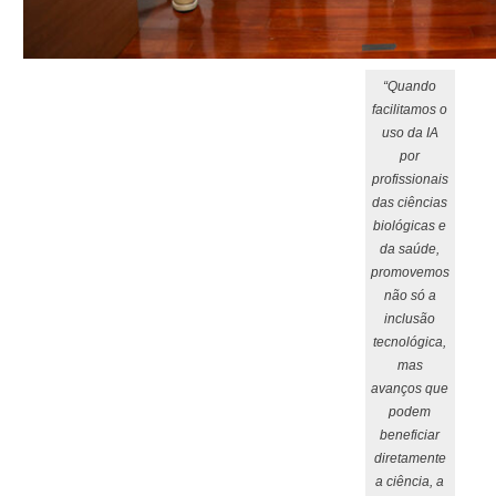
“Quando
facilitamos o
uso da IA
por
profissionais
das ciências
biológicas e
da saúde,
promovemos
não só a
inclusão
tecnológica,
mas
avanços que
podem
beneficiar
diretamente
a ciência, a