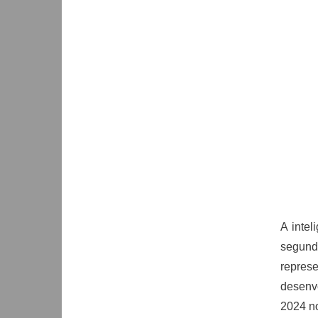
A intel
segun
represe
desenv
2024 no