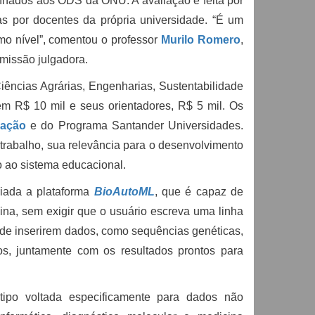
linhados aos ODS da ONU. A avaliação é feita por
s por docentes da própria universidade. “É um
imo nível”, comentou o professor
Murilo Romero
,
missão julgadora.
ências Agrárias, Engenharias, Sustentabilidade
em R$ 10 mil e seus orientadores, R$ 5 mil. Os
uação
e do Programa Santander Universidades.
 trabalho, sua relevância para o desenvolvimento
do ao sistema educacional.
riada a plataforma
BioAutoML
, que é capaz de
uina, sem exigir que o usuário escreva uma linha
aúde inserirem dados, como sequências genéticas,
os, juntamente com os resultados prontos para
tipo voltada especificamente para dados não