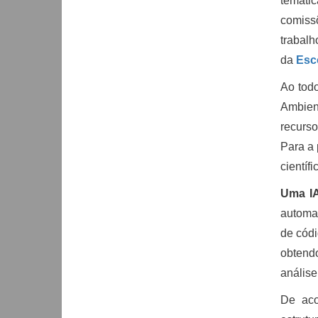
temátic
comiss
trabalh
da
Esc
Ao todo
Ambient
recurs
Para a 
científ
Uma I
automat
de códi
obtend
análise
De aco