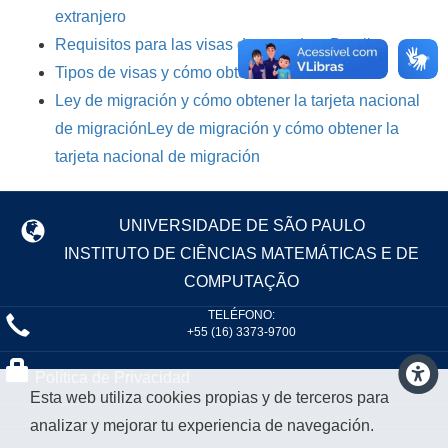
extranjero
Requisitos para las visas de entrada a Brasil
Tipos de visas y cómo obtenerlas
Ley de migración y cómo obtener la tarjeta nacional
de migración
Ley de migración y cómo obtener la
tarjeta nacional de migración
UNIVERSIDADE DE SÃO PAULO
INSTITUTO DE CIÊNCIAS MATEMÁTICAS E DE
COMPUTAÇÃO
TELÉFONO:
+55 (16) 3373-9700
Política de Privacidad
Esta web utiliza cookies propias y de terceros para
analizar y mejorar tu experiencia de navegación.