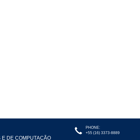
PHONE:
+55 (16) 3373-8889
S E DE COMPUTAÇÃO