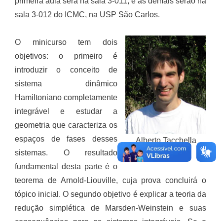
primeira aula será na sala 3-011, e as demais serão na
sala 3-012 do ICMC, na USP São Carlos.
O minicurso tem dois
objetivos: o primeiro é
introduzir o conceito de
sistema dinâmico
Hamiltoniano completamente
integrável e estudar a
geometria que caracteriza os
espaços de fases desses
Alberto Tacchella
sistemas. O resultado
Foto: CV Lattes
fundamental desta parte é o
teorema de Arnold-Liouville, cuja prova concluirá o
tópico inicial. O segundo objetivo é explicar a teoria da
redução simplética de Marsden-Weinstein e suas