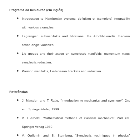
Programa do minicurso (em inglês)
Introduction to Hamiltonian systems; definition of (complete) integrability,
with various examples.
Lagrangian submanifolds and fibrations, the Arnold-Liouville theorem,
action-angle variables.
Lie groups and their action on symplectic manifolds, momentum maps,
symplectic reduction.
Poisson manifolds, Lie-Poisson brackets and reduction.
Referências
J. Marsden and T. Ratiu, “Introduction to mechanics and symmetry”, 2nd
ed., Springer-Verlag 1999.
V. I. Arnold, “Mathematical methods of classical mechanics”, 2nd ed.,
Springer-Verlag 1989.
V. Guillemin and S. Sternberg, “Symplectic techniques in physics”,