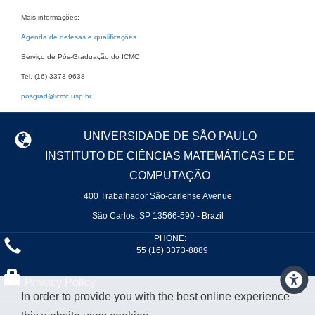
Mais informações:
Agenda de defesas e qualificações
Serviço de Pós-Graduação do ICMC
Tel. (16) 3373-9638
posgrad@icmc.usp.br
UNIVERSIDADE DE SÃO PAULO
INSTITUTO DE CIÊNCIAS MATEMÁTICAS E DE
COMPUTAÇÃO
400 Trabalhador São-carlense Avenue
São Carlos, SP 13566-590 - Brazil
PHONE:
+55 (16) 3373-8889
Privacy Policy
In order to provide you with the best online experience