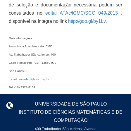
de seleção e documentação necessária podem ser
consultados no
edital ATAc/ICMC/SCC 049/2013
,
disponível na íntegra no link
http://goo.gl/by1Lv
.
Mais informações:
Assistência Acadêmica do ICMC
Av. Trabalhador São-carlense, 400
Caixa Postal 668 - CEP 13560-970
São Carlos-SP
E-mail:
sacadem@icmc.usp.br
Tel. (16) 3373-8109
UNIVERSIDADE DE SÃO PAULO
INSTITUTO DE CIÊNCIAS MATEMÁTICAS E DE
COMPUTAÇÃO
400 Trabalhador São-carlense Avenue