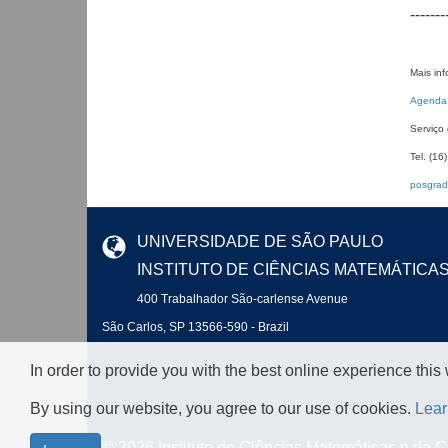
-------
Mais in
Agenda 
Serviço
Tel. (16
posgrad
UNIVERSIDADE DE SÃO PAULO
INSTITUTO DE CIÊNCIAS MATEMÁTICA
400 Trabalhador São-carlense Avenue
São Carlos, SP 13566-590 - Brazil
In order to provide you with the best online experience this
By using our website, you agree to our use of cookies.
Lear
© 2026 Instituto de Ciências Matemáticas e de