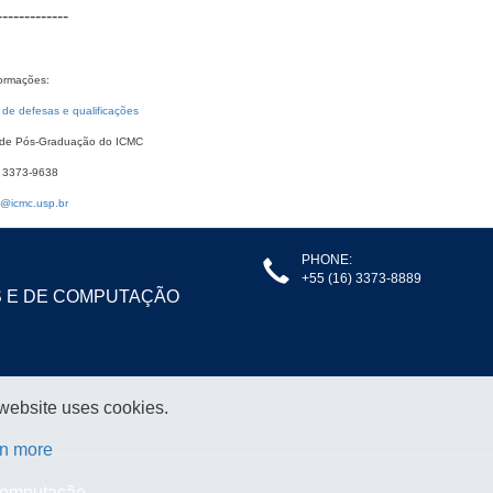
-------------
formações:
de defesas e qualificações
 de Pós-Graduação do ICMC
) 3373-9638
@icmc.usp.br
PHONE:
+55 (16) 3373-8889
S E DE COMPUTAÇÃO
 website uses cookies.
n more
 Computação