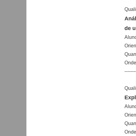
Quali
Anál
de u
Aluno
Orien
Quand
Onde:
-------
Quali
Expl
Alun
Orien
Quand
Onde: