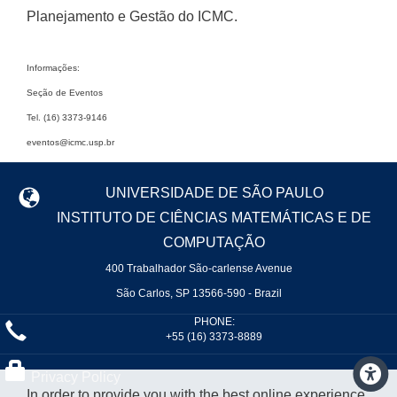
Planejamento e Gestão do ICMC.
Informações:
Seção de Eventos
Tel. (16) 3373-9146
eventos@icmc.usp.br
UNIVERSIDADE DE SÃO PAULO
INSTITUTO DE CIÊNCIAS MATEMÁTICAS E DE
COMPUTAÇÃO
400 Trabalhador São-carlense Avenue
São Carlos, SP 13566-590 - Brazil
PHONE:
+55 (16) 3373-8889
Privacy Policy
In order to provide you with the best online experience