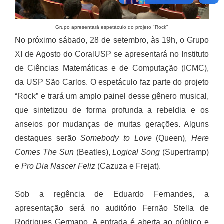
Grupo apresentará espetáculo do projeto "Rock"
No próximo sábado, 28 de setembro, às 19h, o Grupo
XI de Agosto do CoralUSP se apresentará no Instituto
de Ciências Matemáticas e de Computação (ICMC),
da USP São Carlos. O espetáculo faz parte do projeto
“Rock” e trará um amplo painel desse gênero musical,
que sintetizou de forma profunda a rebeldia e os
anseios por mudanças de muitas gerações. Alguns
destaques serão
Somebody to Love
(Queen),
Here
Comes The Sun
(Beatles),
Logical Song
(Supertramp)
e
Pro Dia Nascer Feliz
(Cazuza e Frejat).
Sob a regência de Eduardo Fernandes, a
apresentação será no auditório Fernão Stella de
Rodrigues Germano. A entrada é aberta ao público e