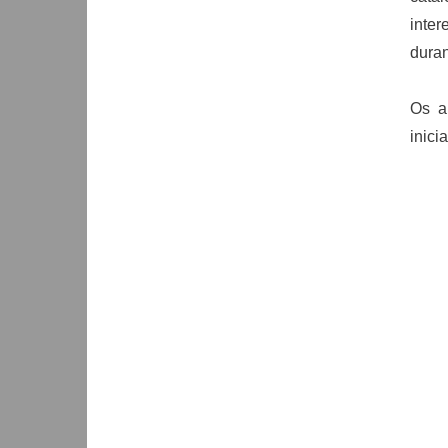
inter
duran
Os a
inici