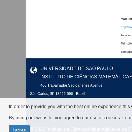
Mais in
http://w
Assesso
Tel. (16
comunic
UNIVERSIDADE DE SÃO PAULO
INSTITUTO DE CIÊNCIAS MATEMÁTICA
400 Trabalhador São-carlense Avenue
São Carlos, SP 13566-590 - Brazil
In order to provide you with the best online experience this
By using our website, you agree to our use of cookies.
Lear
© 2026 Instituto de Ciências Matemáticas e de
I agree