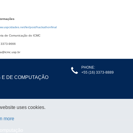
formações
ww.uspcidades.net/ler/post/hackathonfinal
ria de Comunicação do ICMC
) 3373-9666
a@icmc.usp.br
PHONE:
+55 (16) 3373-8889
S E DE COMPUTAÇÃO
 website uses cookies.
n more
 Computação