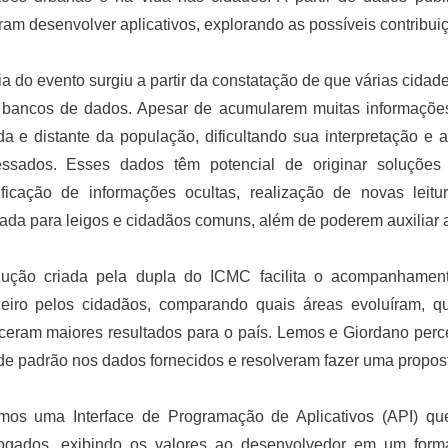
am desenvolver aplicativos, explorando as possíveis contribui
ia do evento surgiu a partir da constatação de que várias cidad
 bancos de dados. Apesar de acumularem muitas informações
da e distante da população, dificultando sua interpretação e 
ressados. Esses dados têm potencial de originar soluções
ificação de informações ocultas, realização de novas leitu
itada para leigos e cidadãos comuns, além de poderem auxiliar 
lução criada pela dupla do ICMC facilita o acompanhame
ileiro pelos cidadãos, comparando quais áreas evoluíram, qu
eceram maiores resultados para o país. Lemos e Giordano pe
 de padrão nos dados fornecidos e resolveram fazer uma propos
amos uma Interface de Programação de Aplicativos (API) q
logados, exibindo os valores ao desenvolvedor em um for