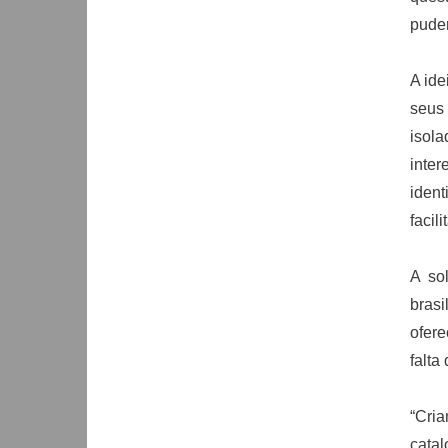
puder
A ide
seus
isola
inte
ident
facil
A so
bras
ofer
falta
“Cri
cata