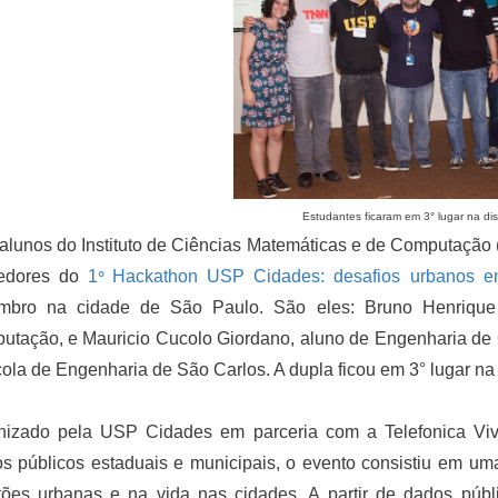
Estudantes ficaram em
3° lugar na di
alunos do Instituto de Ciências Matemáticas e de Computação
edores do
1
Hackathon USP Cidades: desafios urbanos e
º
mbro na cidade de São Paulo. São eles: Bruno Henrique
utação, e Mauricio Cucolo Giordano, aluno de Engenharia de 
ola de Engenharia de São Carlos. A dupla ficou em 3° lugar na 
nizado pela USP Cidades em parceria com a Telefonica Viv
os públicos estaduais e municipais, o evento consistiu em 
ões urbanas e na vida nas cidades. A partir de dados públic