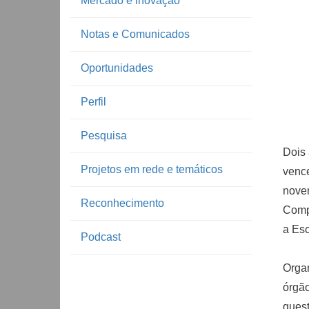
Mercado e inovação
Notas e Comunicados
Oportunidades
Perfil
Pesquisa
Dois 
Projetos em rede e temáticos
venc
nove
Reconhecimento
Comp
a Esc
Podcast
Orga
órgã
quest