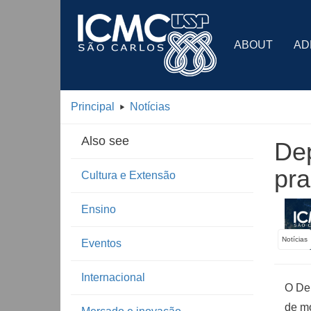
ABOUT
AD
Principal
Notícias
Also see
Dep
pra
Cultura e Extensão
Ensino
Notícias
Eventos
Internacional
O Dep
de mo