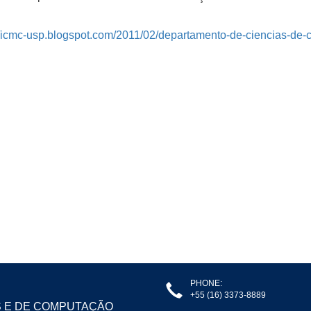
//icmc-usp.blogspot.com/2011/02/departamento-de-ciencias-de
PHONE:
+55 (16) 3373-8889
S E DE COMPUTAÇÃO