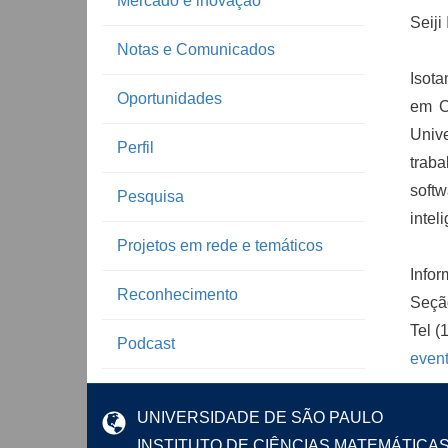
Mercado e inovação
Seiji
Notas e Comunicados
Isot
Oportunidades
em C
Univ
Perfil
trab
soft
Pesquisa
intel
Projetos em rede e temáticos
Infor
Reconhecimento
Seçã
Tel (
Podcast
even
UNIVERSIDADE DE SÃO PAULO
INSTITUTO DE CIÊNCIAS MATEMÁTICA