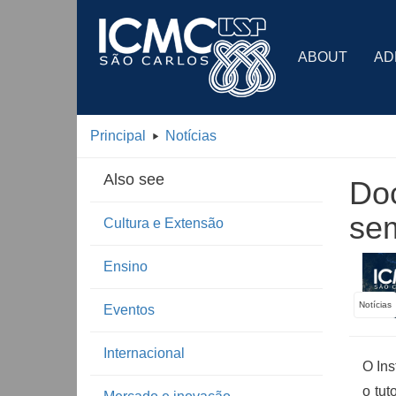
ABOUT
AD
Principal
Notícias
Also see
Doc
se
Cultura e Extensão
Ensino
Notícias
Eventos
Internacional
O Ins
o tut