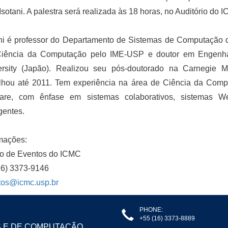
 Isotani. A palestra será realizada às 18 horas, no Auditório do 
ani é professor do Departamento de Sistemas de Computação 
iência da Computação pelo IME-USP e doutor em Engenha
ersity (Japão). Realizou seu pós-doutorado na Carnegie M
alhou até 2011. Tem experiência na área de Ciência da Com
ware, com ênfase em sistemas colaborativos, sistemas W
igentes.
mações:
o de Eventos do ICMC
16) 3373-9146
tos@icmc.usp.br
PHONE:
+55 (16) 3373-8889
S E DE COMPUTAÇÃO