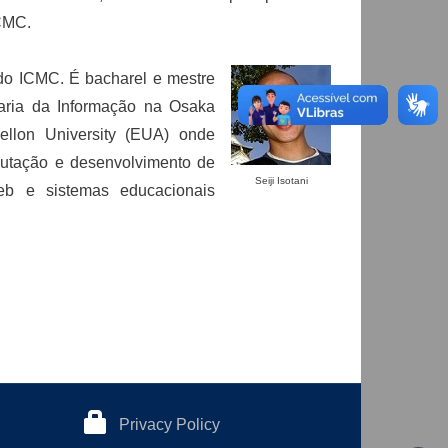
ICMC.
do ICMC. É bacharel e mestre
ria da Informação na Osaka
ellon University (EUA) onde
putação e desenvolvimento de
Seiji Isotani
eb e sistemas educacionais
Privacy Policy