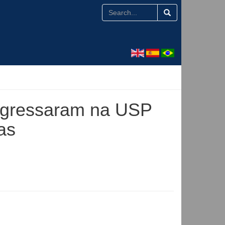
ngressaram na USP
as