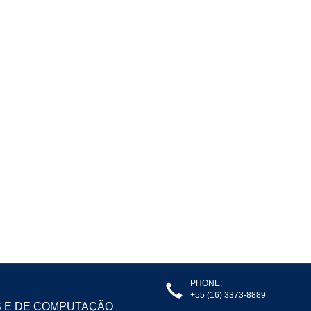
PHONE:
+55 (16) 3373-8889
S E DE COMPUTAÇÃO