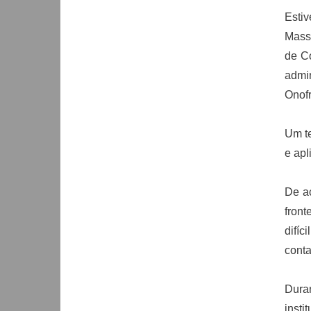
Esti
Massa
de C
admin
Onofr
Um te
e apl
De a
front
difíc
conta
Duran
insti