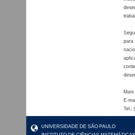
dese
traba
Segun
para 
nacio
aplic
cont
desen
Mais 
E-ma
Tel.:
UNIVERSIDADE DE SÃO PAULO
INSTITUTO DE CIÊNCIAS MATEMÁTICA