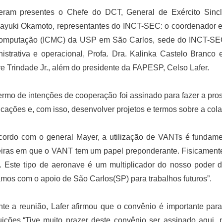
veram presentes o Chefe do DCT, General de Exército Sinc
yuki Okamoto, representantes do INCT-SEC: o coordenador e d
omputação (ICMC) da USP em São Carlos, sede do INCT-SEC, 
istrativa e operacional, Profa. Dra. Kalinka Castelo Branco e 
e Trindade Jr., além do presidente da FAPESP, Celso Lafer.
rmo de intenções de cooperação foi assinado para fazer a pr
icações e, com isso, desenvolver projetos e termos sobre a col
cordo com o general Mayer, a utilização de VANTs é fundamen
eiras em que o VANT tem um papel preponderante. Fisicament
il. Este tipo de aeronave é um multiplicador do nosso poder de
mos com o apoio de São Carlos(SP) para trabalhos futuros”.
te a reunião, Lafer afirmou que o convênio é importante para
tuições.“Tive muito prazer deste convênio ser assinado aqui