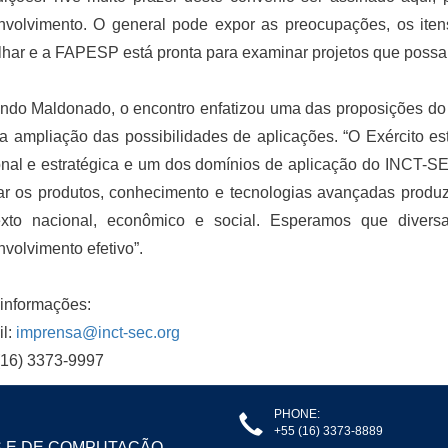
nvolvimento. O general pode expor as preocupações, os ite
lhar e a FAPESP está pronta para examinar projetos que poss
do Maldonado, o encontro enfatizou uma das proposições do I
a ampliação das possibilidades de aplicações. “O Exército e
nal e estratégica e um dos domínios de aplicação do INCT-SE
ar os produtos, conhecimento e tecnologias avançadas produz
exto nacional, econômico e social. Esperamos que diversa
volvimento efetivo”.
informações:
il:
imprensa@inct-sec.org
 (16) 3373-9997
PHONE:
+55 (16) 3373-8889
S E DE COMPUTAÇÃO