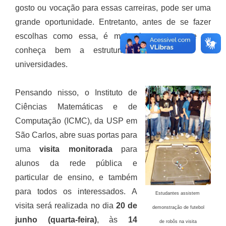
gosto ou vocação para essas carreiras, pode ser uma
grande oportunidade. Entretanto, antes de se fazer
escolhas como essa, é muito importante que se
conheça bem a estrutura dos cursos e da
universidades.
Pensando nisso, o Instituto de
Ciências Matemáticas e de
Computação (ICMC), da USP em
São Carlos, abre suas portas para
uma
visita monitorada
para
alunos da rede pública e
particular de ensino, e também
para todos os interessados. A
Estudantes assistem
visita será realizada no dia
20 de
demonstração
de futebol
junho (quarta-feira)
, às
14
de robôs na visita