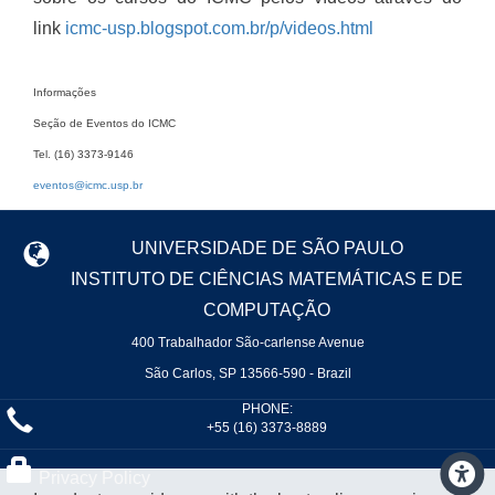
link
icmc-usp.blogspot.com.br/p/videos.html
Informações
Seção de Eventos do ICMC
Tel. (16) 3373-9146
eventos@icmc.usp.br
UNIVERSIDADE DE SÃO PAULO
INSTITUTO DE CIÊNCIAS MATEMÁTICAS E DE
COMPUTAÇÃO
400 Trabalhador São-carlense Avenue
São Carlos, SP 13566-590 - Brazil
PHONE:
+55 (16) 3373-8889
Privacy Policy