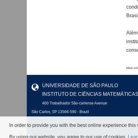
condu
Brasi
Além
insti
conso
Mais inf
UNIVERSIDADE DE SÃO PAULO
INSTITUTO DE CIÊNCIAS MATEMÁTICA
400 Trabalhador São-carlense Avenue
São Carlos, SP 13566-590 - Brazil
In order to provide you with the best online experience this
By using our website, you agree to our use of cookies.
Lear