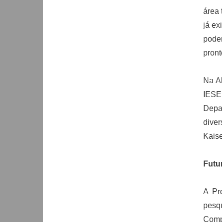
área 
já ex
poder
pront
Na Al
IESE 
Depa
dive
Kaise
Futu
A Pr
pesqu
Comp