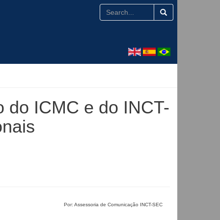
o do ICMC e do INCT-
onais
Por: Assessoria de Comunicação INCT-SEC