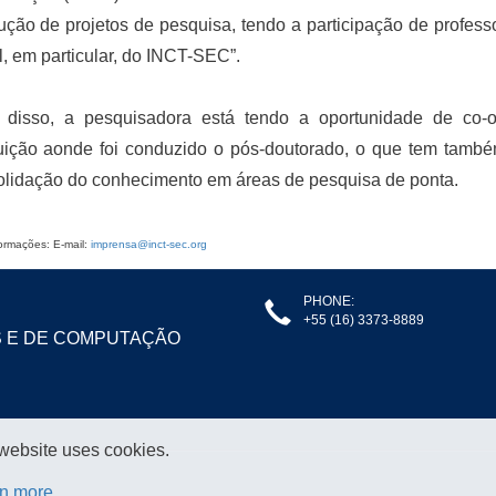
ção de projetos de pesquisa, tendo a participação de profes
l, em particular, do INCT-SEC”.
 disso, a pesquisadora está tendo a oportunidade de co-o
tuição aonde foi conduzido o pós-doutorado, o que tem també
lidação do conhecimento em áreas de pesquisa de ponta.
ormações: E-mail:
imprensa@inct-sec.org
PHONE:
+55 (16) 3373-8889
S E DE COMPUTAÇÃO
 website uses cookies.
n more