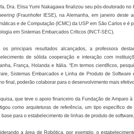
fa. Dra. Elisa Yumi Nakagawa finalizou seu pós-doutorado no
neering
(Fraunhofer IESE), na Alemanha, em janeiro deste an
áticas e de Computação (ICMC) da USP em São Carlos e é pes
ologia em Sistemas Embarcados Críticos (INCT-SEC).
e os principais resultados alcançados, a professora desta
belecimento de sólida cooperação e interação com instituiçõ
nha, França, Holanda e Itália. “Em termos científicos, pesq
are, Sistemas Embarcados e Linha de Produto de Software or
no final, poderão colaborar para o desenvolvimento mais efeti
squisa, que teve o apoio financeiro da Fundação de Amparo 
tigou como arquiteturas de referência, um tipo específico de 
base para o estabelecimento de linhas de produto de software,
iderando a área de Robótica, por exemplo, o estabelecimento