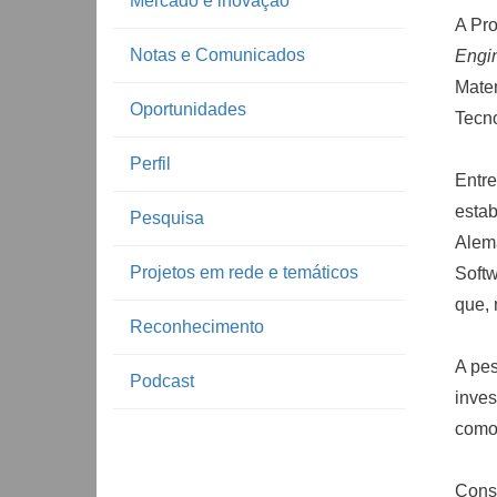
Mercado e inovação
A Pro
Notas e Comunicados
Engi
Matem
Oportunidades
Tecn
Perfil
Entr
esta
Pesquisa
Alema
Projetos em rede e temáticos
Softw
que, 
Reconhecimento
A pe
Podcast
inves
como 
Cons