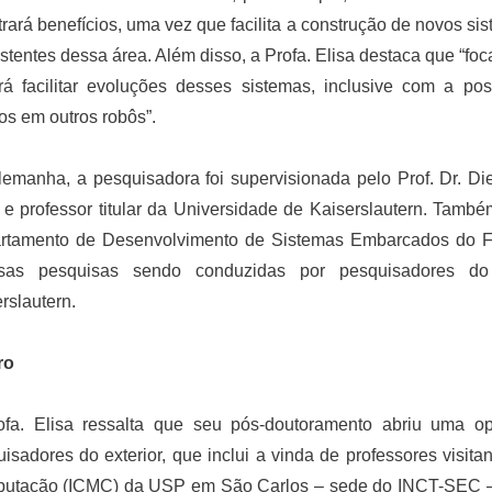
trará benefícios, uma vez que facilita a construção de novos s
istentes dessa área. Além disso, a Profa. Elisa destaca que “foc
á facilitar evoluções desses sistemas, inclusive com a pos
os em outros robôs”.
emanha, a pesquisadora foi supervisionada pelo Prof. Dr. Di
e professor titular da Universidade de Kaiserslautern. També
rtamento de Desenvolvimento de Sistemas Embarcados do Fr
rsas pesquisas sendo conduzidas por pesquisadores d
rslautern.
ro
ofa. Elisa ressalta que seu pós-doutoramento abriu uma o
isadores do exterior, que inclui a vinda de professores visita
utação (ICMC) da USP em São Carlos – sede do INCT-SEC – 