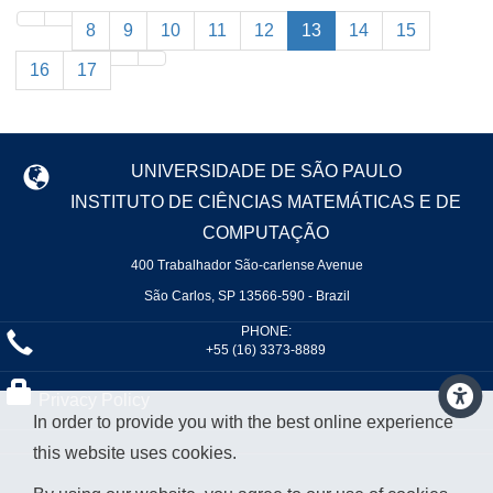
8
9
10
11
12
13
14
15
16
17
UNIVERSIDADE DE SÃO PAULO
INSTITUTO DE CIÊNCIAS MATEMÁTICAS E DE
COMPUTAÇÃO
400 Trabalhador São-carlense Avenue
São Carlos, SP 13566-590 - Brazil
PHONE:
+55 (16) 3373-8889
Privacy Policy
In order to provide you with the best online experience
this website uses cookies.