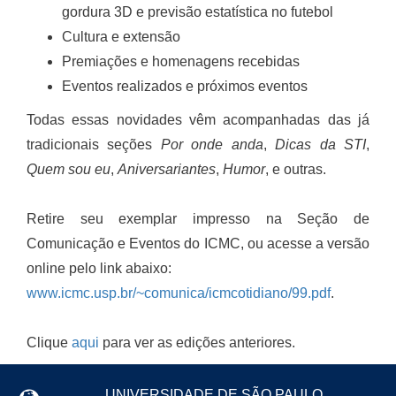
gordura 3D e previsão estatística no futebol
Cultura e extensão
Premiações e homenagens recebidas
Eventos realizados e próximos eventos
Todas essas novidades vêm acompanhadas das já
tradicionais seções
Por onde anda
,
Dicas da STI
,
Quem sou eu
,
Aniversariantes
,
Humor
, e outras.
Retire seu exemplar impresso na Seção de
Comunicação e Eventos do ICMC, ou acesse a versão
online pelo link abaixo:
www.icmc.usp.br/~comunica/icmcotidiano/99.pdf
.
Clique
aqui
para ver as edições anteriores.
UNIVERSIDADE DE SÃO PAULO