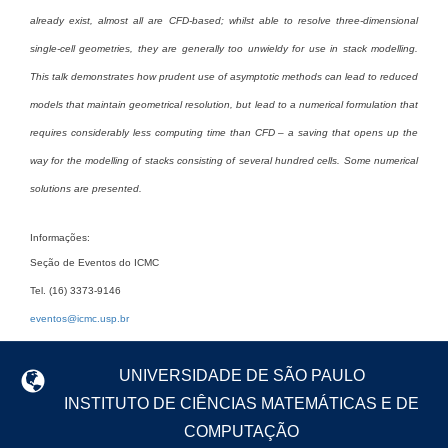
already exist, almost all are CFD-based; whilst able to resolve three-dimensional
single-cell geometries, they are generally too unwieldy for use in stack modelling.
This talk demonstrates how prudent use of asymptotic methods can lead to reduced
models that maintain geometrical resolution, but lead to a numerical formulation that
requires considerably less computing time than CFD – a saving that opens up the
way for the modelling of stacks consisting of several hundred cells. Some numerical
solutions are presented.
Informações:
Seção de Eventos do ICMC
Tel. (16) 3373-9146
eventos@icmc.usp.br
UNIVERSIDADE DE SÃO PAULO
INSTITUTO DE CIÊNCIAS MATEMÁTICAS E DE
COMPUTAÇÃO