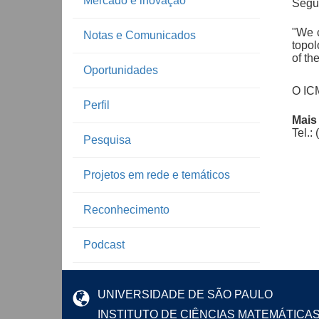
Mercado e inovação
Segu
"We c
Notas e Comunicados
topol
of th
Oportunidades
O ICM
Perfil
Mais
Tel.:
Pesquisa
Projetos em rede e temáticos
Reconhecimento
Podcast
UNIVERSIDADE DE SÃO PAULO
INSTITUTO DE CIÊNCIAS MATEMÁTICA