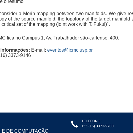
e o resumo:
onsider a Morin mapping between two manifolds. We give resu
ogy of the source manifold, the topology of the target manifold
e critical set of the mapping (joint work with T. Fukui)".
C fica no Campus 1, Av. Trabalhador são-carlense, 400.
 informações:
E-mail:
eventos@icmc.usp.br
 (16) 3373-9146
TELÉFONO:
+55 (16) 3373-9700
S E DE COMPUTAÇÃO