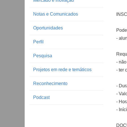
Mercado e inovação
Notas e Comunicados
INSC
Oportunidades
Podem
- alu
Perfil
Requi
Pesquisa
- não
Projetos em rede e temáticos
- ter
Reconhecimento
- Dur
- Val
Podcast
- Hor
- Iníc
DOCUM