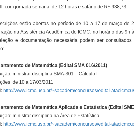
 II, com jornada semanal de 12 horas e salário de R$ 938,73.
nscrições estão abertas no período de 10 a 17 de março de 2
ração na Assistência Acadêmica do ICMC, no horário das 9h às
eleção e documentação necessária podem ser consultados no
o:
partamento de Matemática (Edital SMA 016/2011)
uição: ministrar disciplina SMA-301 – Cálculo I
ições de 10 a 17/03/2011
l:
http://www.icmc.usp.br/~sacadem/concursos/edital-atacicmcu
artamento de Matemática Aplicada e Estatística (Edital SME
uição: ministrar disciplina na área de Estatística
l:
http://www.icmc.usp.br/~sacadem/concursos/edital-atacicmcu