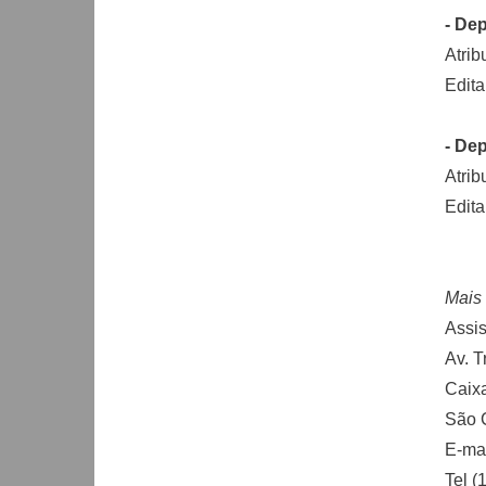
- Dep
Atrib
Edita
- De
Atrib
Edita
Mais 
Assi
Av. T
Caix
São 
E-ma
Tel (