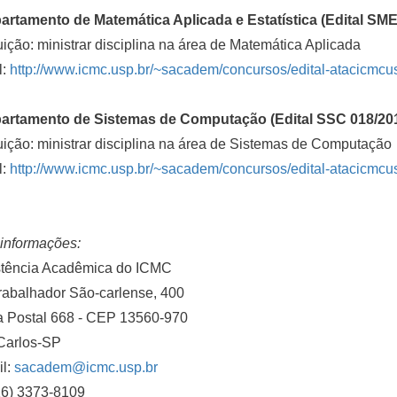
artamento de Matemática Aplicada e Estatística (Edital SME
uição: ministrar disciplina na área de Matemática Aplicada
l:
http://www.icmc.usp.br/~sacadem/concursos/edital-atacicmcu
partamento de Sistemas de Computação (Edital SSC 018/20
uição: ministrar disciplina na área de Sistemas de Computação
l:
http://www.icmc.usp.br/~sacadem/concursos/edital-atacicmcu
informações:
stência Acadêmica do ICMC
rabalhador São-carlense, 400
a Postal 668 - CEP 13560-970
Carlos-SP
il:
sacadem@icmc.usp.br
16) 3373-8109