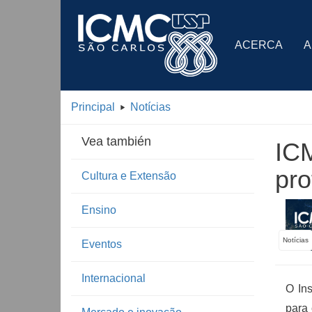
ACERCA
A
Principal
Notícias
Vea también
ICM
pro
Cultura e Extensão
Ensino
Notícias
Eventos
Internacional
O In
para 