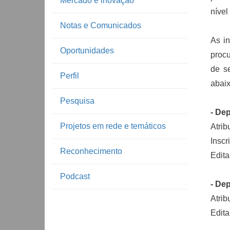
Mercado e inovação
nível
Notas e Comunicados
As i
Oportunidades
procu
de s
Perfil
abaix
Pesquisa
- De
Projetos em rede e temáticos
Atrib
Inscr
Reconhecimento
Edita
Podcast
- Dep
Atrib
Edita