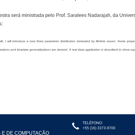
estra será ministrada pelo Prof. Saralees Nadarajah, da Unive
s:
talk, I will introduce a new three parameter distribution motivated by lifetime issues. Some prope
zations and bivariate generalizations are derived. A real data application is described to show sup
TELÉFONO:
+55 (16) 3373-9700
S E DE COMPUTAÇÃO