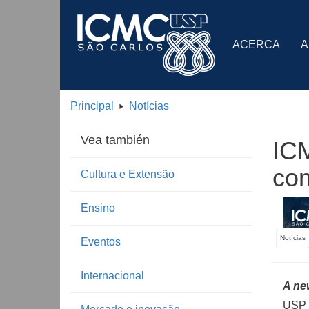
ACERCA
A
Principal
Notícias
Vea también
ICM
co
Cultura e Extensão
Ensino
Notícias
Eventos
Internacional
A ne
USP e