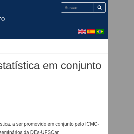
TO
atística em conjunto
tística, a ser promovido em conjunto pelo ICMC-
e seminários da DEs-UFSCar.