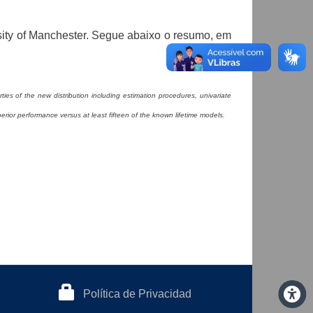
rsity of Manchester. Segue abaixo o resumo, em
rties of the new distribution including estimation procedures, univariate
erior performance versus at least fifteen of the known lifetime models.
Política de Privacidad