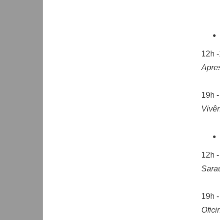
12h -
Apre
19h -
Vivên
12h -
Sara
19h -
Ofici