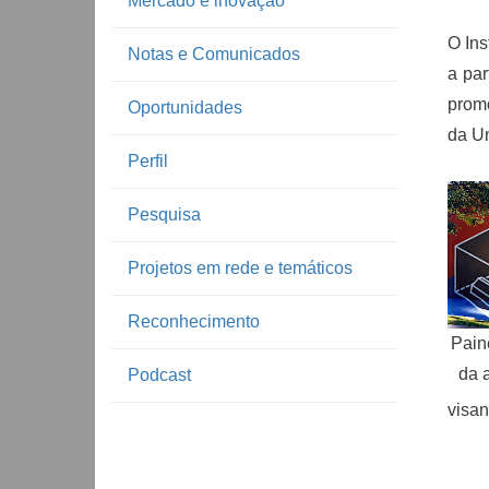
Mercado e inovação
O Ins
Notas e Comunicados
a par
promo
Oportunidades
da U
Perfil
Pesquisa
Projetos em rede e temáticos
Reconhecimento
Pain
da a
Podcast
visan