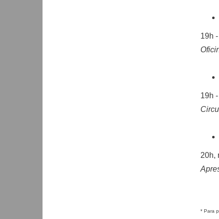
19h -
Ofici
19h -
Circ
20h, 
Apre
* Para p