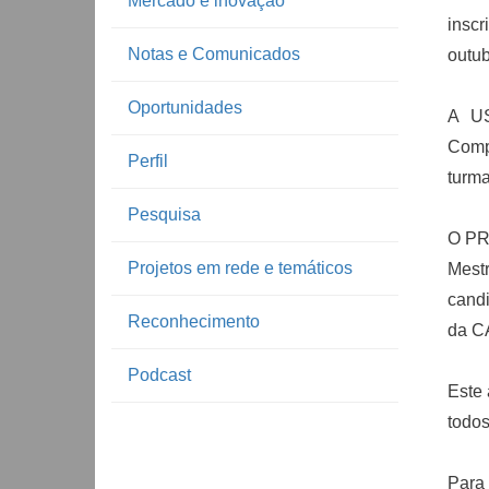
Mercado e inovação
inscr
Notas e Comunicados
outub
Oportunidades
A US
Comp
Perfil
turma
Pesquisa
O PR
Projetos em rede e temáticos
Mest
candi
Reconhecimento
da CA
Podcast
Este
todos
Para 