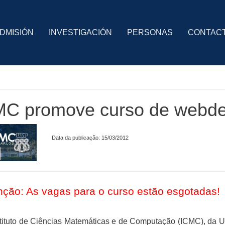
DMISIÓN
INVESTIGACIÓN
PERSONAS
CONTAC
MC promove curso de webde
Data da publicação: 15/03/2012
nção: As vagas para o curso estão esgotadas!
stituto de Ciências Matemáticas e de Computação (ICMC), da 