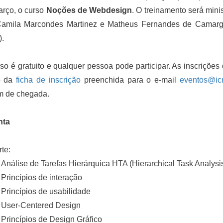
arço, o curso
Noções de Webdesign
. O treinamento será min
Camila Marcondes Martinez e Matheus Fernandes de Camargo
.
so é gratuito e qualquer pessoa pode participar. As inscrições d
o da
ficha de inscrição
preenchida para o e-mail
eventos@ic
m de chegada.
nta
rte:
Análise de Tarefas Hierárquica HTA (Hierarchical Task Analysi
Princípios de interação
Princípios de usabilidade
User-Centered Design
Princípios de Design Gráfico