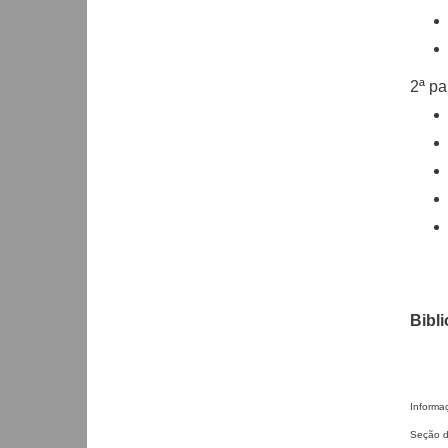
2ª pa
Bibli
Informa
Seção d