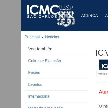
ACERCA
A
Principal
Notícias
Vea también
IC
Cultura e Extensão
Ensino
Notícias
Eventos
Ate
Internacional
O In