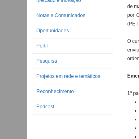
Mercado e inovação
de m
por 
Notas e Comunicados
(PET)
Oportunidades
O cur
Perfil
envi
orde
Pesquisa
Eme
Projetos em rede e temáticos
Reconhecimento
1ª pa
Podcast