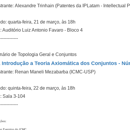
trante: Alexandre Trinhain (Patentes da IPLatam - Intellectual P
o: quarta-feira, 21 de março, às 18h
 Auditório Luiz Antonio Favaro - Bloco 4
-------------
ário de Topologia Geral e Conjuntos
Introdução a Teoria Axiomática dos Conjuntos - Nú
strante: Renan Maneli Mezabarba (ICMC-USP)
o: quinta-feira, 22 de março, às 18h
: Sala 3-104
-------------
ções:
e Eventos do ICMC