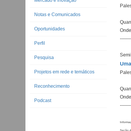
Mercado e inovação
Pales
Notas e Comunicados
Quand
Oportunidades
Onde:
-------
Perfil
Semin
Pesquisa
Uma 
Projetos em rede e temáticos
Pale
Reconhecimento
Quand
Onde
Podcast
-------
Informa
Seção d