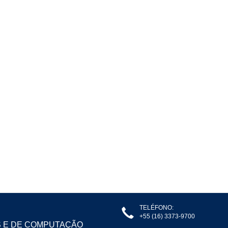
TELÉFONO:
+55 (16) 3373-9700
S E DE COMPUTAÇÃO