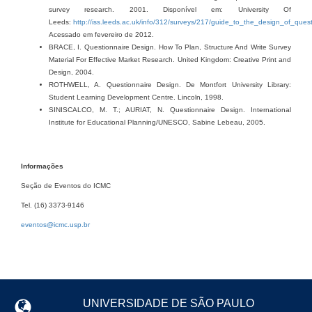
survey research. 2001. Disponível em: University Of
Leeds:
http://iss.leeds.ac.uk/info/312/surveys/217/guide_to_the_design_of_ques
Acessado em fevereiro de 2012.
BRACE, I. Questionnaire Design. How To Plan, Structure And Write Survey
Material For Effective Market Research. United Kingdom: Creative Print and
Design, 2004.
ROTHWELL, A. Questionnaire Design. De Montfort University Library:
Student Learning Development Centre. Lincoln, 1998.
SINISCALCO, M. T.; AURIAT, N. Questionnaire Design. International
Institute for Educational Planning/UNESCO, Sabine Lebeau, 2005.
Informações
Seção de Eventos do ICMC
Tel. (16) 3373-9146
eventos@icmc.usp.br
UNIVERSIDADE DE SÃO PAULO