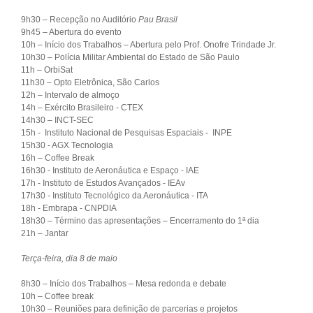
9h30 – Recepção no Auditório
Pau Brasil
9h45 – Abertura do evento
10h – Início dos Trabalhos – Abertura pelo Prof. Onofre Trindade Jr.
10h30 – Polícia Militar Ambiental do Estado de São Paulo
11h – OrbiSat
11h30 – Opto Eletrônica, São Carlos
12h – Intervalo de almoço
14h – Exército Brasileiro - CTEX
14h30 – INCT-SEC
15h - Instituto Nacional de Pesquisas Espaciais - INPE
15h30 - AGX Tecnologia
16h – Coffee Break
16h30 - Instituto de Aeronáutica e Espaço - IAE
17h - Instituto de Estudos Avançados - IEAv
17h30 - Instituto Tecnológico da Aeronáutica - ITA
18h - Embrapa - CNPDIA
18h30 – Término das apresentações – Encerramento do 1ª dia
21h – Jantar
Terça-feira, dia 8 de maio
8h30 – Início dos Trabalhos – Mesa redonda e debate
10h – Coffee break
10h30 – Reuniões para definição de parcerias e projetos