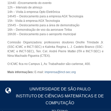
11h40 –Encerramento do evento
12h – Intervalo de almoço
14h – Visita à empresa Opto Eletrônica
14h45 – Deslocamento para a empresa AGX Tecnologia
15h - Visita à empresa AGX Tecnologia
15h45 – Deslocamento para a área de demonstração
16h – Demonstração de voo da aeronave Tiriba
16h30 – Deslocamento para o aeroporto municipal
Comissão Organizadora: professores doutores Onofre Trindade Jr.
(SSC-ICMC e INCT-SEC) e Kalinka Regina L. J. Castelo Branco (SSC-
ICMC e INCT-SEC), Ten. Cel. André Pierre Mattei (ITA e INCT-SEC) e
Nina Machado Figueira (CTEX).
O ICMC fica no Campus 1, Av. Trabalhador são-carlense, 400.
Mais informações:
E-mail:
imprensa@inct-sec.org
UNIVERSIDADE DE SÃO PAULO
INSTITUTO DE CIÊNCIAS MATEMÁTICAS E DE
COMPUTAÇÃO