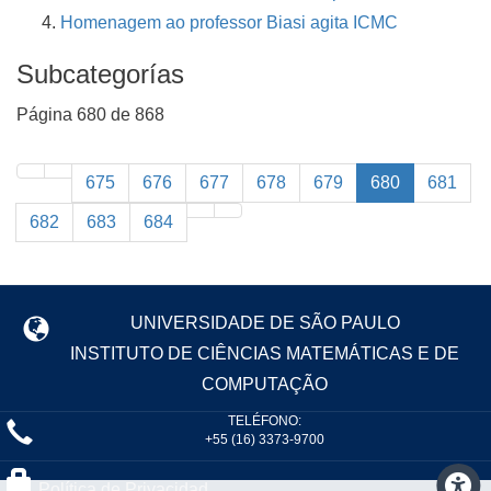
Homenagem ao professor Biasi agita ICMC
Subcategorías
Página 680 de 868
675
676
677
678
679
680
681
682
683
684
UNIVERSIDADE DE SÃO PAULO
INSTITUTO DE CIÊNCIAS MATEMÁTICAS E DE
COMPUTAÇÃO
TELÉFONO:
+55 (16) 3373-9700
Política de Privacidad