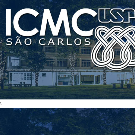
ias
s