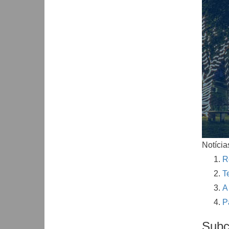
Notícia
R
T
A
P
Subc