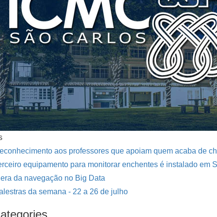
s
econhecimento aos professores que apoiam quem acaba de ch
erceiro equipamento para monitorar enchentes é instalado em 
 era da navegação no Big Data
alestras da semana - 22 a 26 de julho
ategories