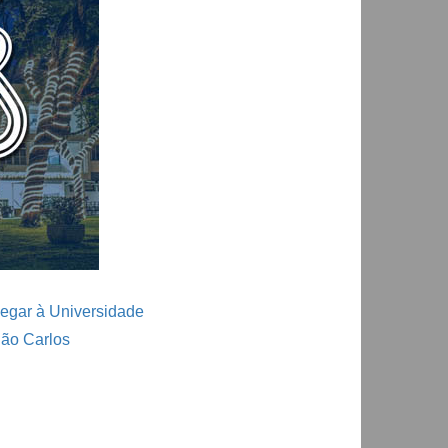
egar à Universidade
São Carlos