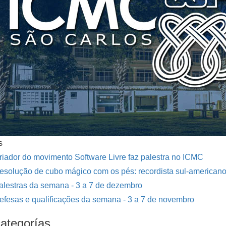
s
riador do movimento Software Livre faz palestra no ICMC
esolução de cubo mágico com os pés: recordista sul-americano
alestras da semana - 3 a 7 de dezembro
efesas e qualificações da semana - 3 a 7 de novembro
ategorías