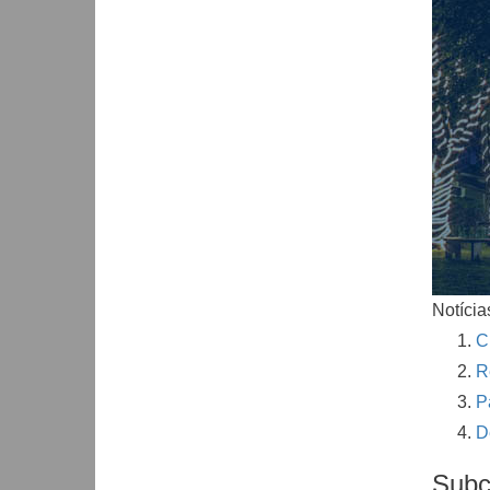
Notícia
C
R
P
D
Subc