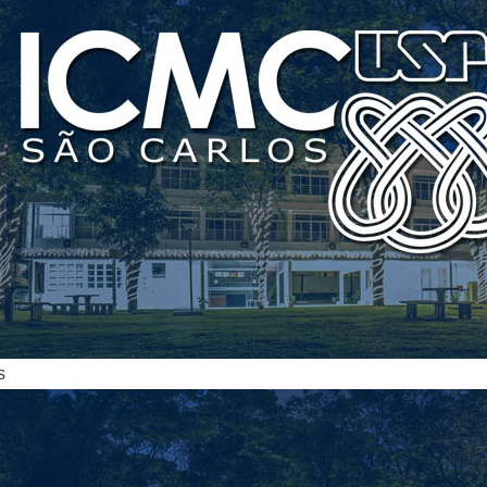
ias
s