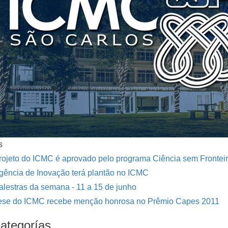
s
rojeto do ICMC é aprovado pelo programa Ciência sem Frontei
gência de Inovação terá plantão no ICMC
alestras da semana - 11 a 15 de junho
ese do ICMC recebe menção honrosa no Prêmio Capes 2011
ategorías