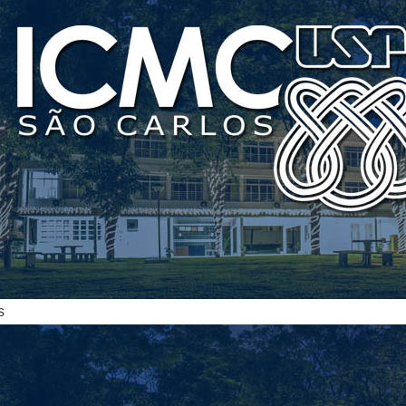
ias
s