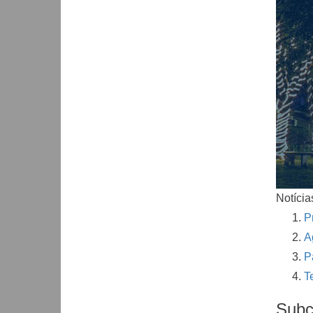
Notícia
P
A
P
T
Subc