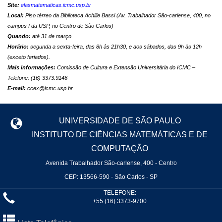
Site:
elasmatematicas.icmc.usp.br
Local:
Piso térreo da Biblioteca Achille Bassi (Av. Trabalhador São-carlense, 400, no
campus I da USP, no Centro de São Carlos)
Quando:
até 31 de março
Horário:
segunda a sexta-feira, das 8h às 21h30, e aos sábados, das 9h às 12h
(exceto feriados).
Mais informações:
Comissão de Cultura e Extensão Universitária do ICMC –
Telefone: (16) 3373.9146
E-mail:
ccex@icmc.usp.br
UNIVERSIDADE DE SÃO PAULO
INSTITUTO DE CIÊNCIAS MATEMÁTICAS E DE
COMPUTAÇÃO
Avenida Trabalhador São-carlense, 400 - Centro
CEP: 13566-590 - São Carlos - SP
TELEFONE:
+55 (16) 3373-9700